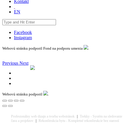
Kontakt
EN
Facebook
Instagram
Webovú stránku podporil Fond na podporu umenia
.
Previous
Next
Webovú stránku podporil
.
Profesionálny web dizajn a tvorba webstránok
|
Trekky - Systém na sledovanie
času a projektov
|
Rekonštrukcia bytu - Kompletné rekonštrukcie bez starostí