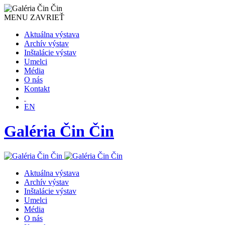
MENU
ZAVRIEŤ
Aktuálna výstava
Archív výstav
Inštalácie výstav
Umelci
Média
O nás
Kontakt
EN
Galéria Čin Čin
Aktuálna výstava
Archív výstav
Inštalácie výstav
Umelci
Média
O nás