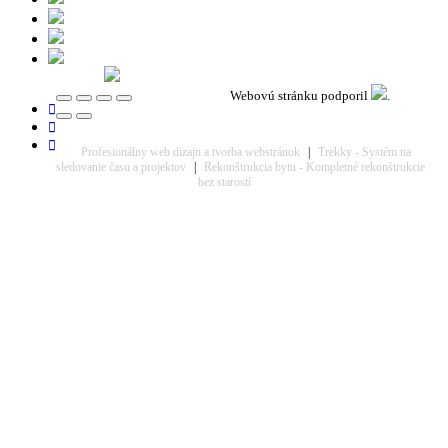
Webovú stránku podporil
.
Profesionálny web dizajn a tvorba webstránok
|
Trekky - Systém na
sledovanie času a projektov
|
Rekonštrukcia bytu - Kompletné rekonštrukcie
bez starostí