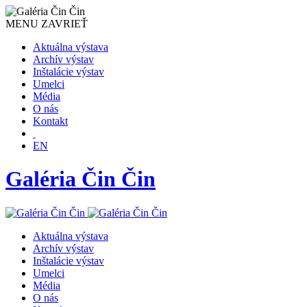
MENU
ZAVRIEŤ
Aktuálna výstava
Archív výstav
Inštalácie výstav
Umelci
Média
O nás
Kontakt
EN
Galéria Čin Čin
Aktuálna výstava
Archív výstav
Inštalácie výstav
Umelci
Média
O nás